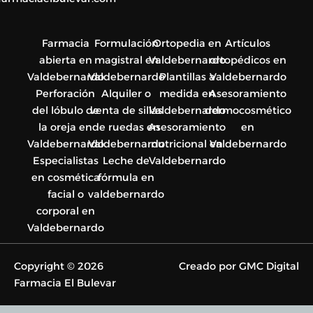
Farmacia
Formulación
Ortopedia en
Artículos
abierta en
magistral en
Valdebernardo
ortopédicos en
Valdebernardo
Valdebernardo
Plantillas a
Valdebernardo
Perforación
Alquiler o
medida en
Asesoramiento
del lóbulo de
venta de sillas
Valdebernardo
dermocosmético
la oreja en
de ruedas en
Asesoramiento
en
Valdebernardo
Valdebernardo
nutricional en
Valdebernardo
Especialistas
Leche de
Valdebernardo
en cosmética
fórmula en
facial o
valdebernardo
corporal en
Valdebernardo
Copyright © 2026
Creado por GMC Digital
Farmacia El Bulevar