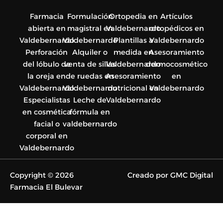
Farmacia
Formulación
Ortopedia en
Artículos
abierta en
magistral en
Valdebernardo
ortopédicos en
Valdebernardo
Valdebernardo
Plantillas a
Valdebernardo
Perforación
Alquiler o
medida en
Asesoramiento
del lóbulo de
venta de sillas
Valdebernardo
dermocosmético
la oreja en
de ruedas en
Asesoramiento
en
Valdebernardo
Valdebernardo
nutricional en
Valdebernardo
Especialistas
Leche de
Valdebernardo
en cosmética
fórmula en
facial o
valdebernardo
corporal en
Valdebernardo
Copyright © 2026
Creado por GMC Digital
Farmacia El Bulevar