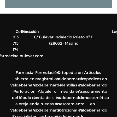
o
s
R
s
G
a
P
g
D
e
*
*
Contacto
Dirección
Le
913
C/ Bulevar Indalecio Prieto nº 11
715
(28032) Madrid
174
farmaciaelbulevar.com
Farmacia
Formulación
Ortopedia en
Artículos
abierta en
magistral en
Valdebernardo
ortopédicos en
Valdebernardo
Valdebernardo
Plantillas a
Valdebernardo
Perforación
Alquiler o
medida en
Asesoramiento
del lóbulo de
venta de sillas
Valdebernardo
dermocosmético
la oreja en
de ruedas en
Asesoramiento
en
Valdebernardo
Valdebernardo
nutricional en
Valdebernardo
Especialistas
Leche de
Valdebernardo